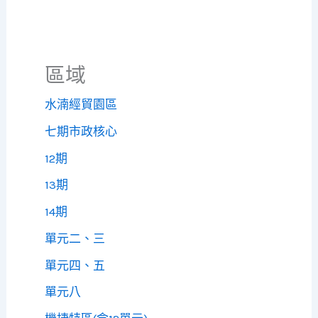
區域
水湳經貿園區
七期市政核心
12期
13期
14期
單元二、三
單元四、五
單元八