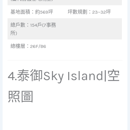
基地面積：約569坪
坪數規劃：23~32坪
總戶數：154戶(7事務
所)
總樓層：26F/B6
4.泰御Sky Island|空
照圖