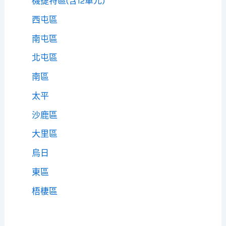
機捷特區(含12單元)
西屯區
南屯區
北屯區
南區
太平
沙鹿區
大里區
烏日
東區
梧棲區