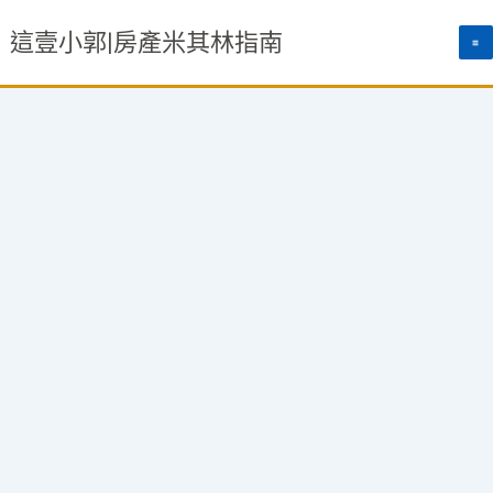
跳
這壹小郭|房產米其林指南
至
主
要
內
容