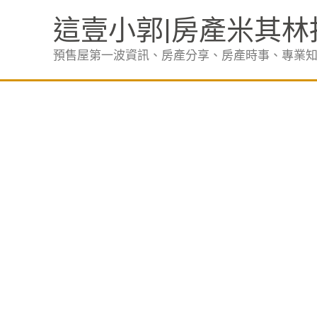
跳
這壹小郭|房產米其林
至
主
預售屋第一波資訊、房產分享、房產時事、專業
要
內
容