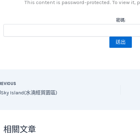
This content is password-protected. To view it, 
密碼:
REVIOUS
Sky Island(水湳經貿園區)
相關文章