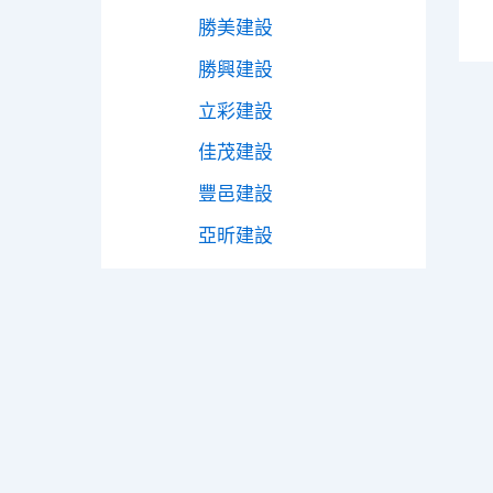
勝美建設
勝興建設
立彩建設
佳茂建設
豐邑建設
亞昕建設
區域
水湳經貿園區
七期市政核心