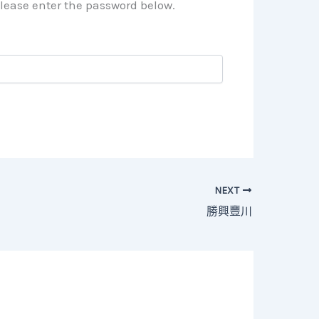
please enter the password below.
NEXT
勝興豐川