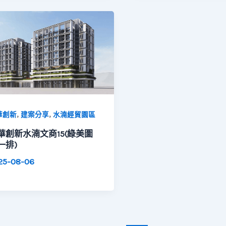
,
,
華創新
建案分享
水湳經貿園區
華創新水湳文商15(綠美圖
一排)
25-08-06