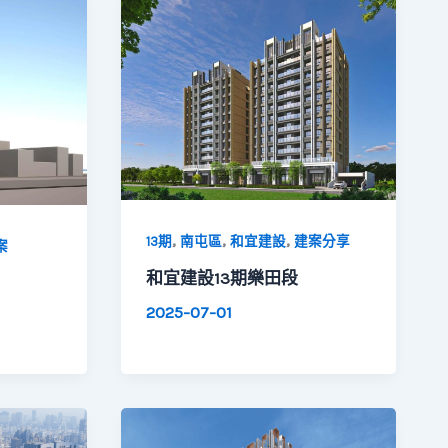
,
,
,
13期
南屯區
和宜建設
建案分享
案
和宜建設13期樂田段
2025-07-01