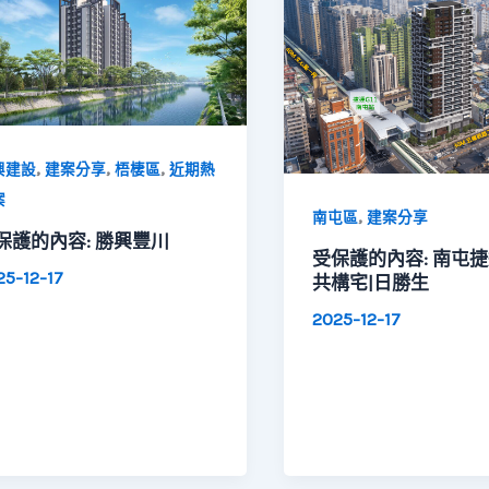
,
,
,
興建設
建案分享
梧棲區
近期熱
案
,
南屯區
建案分享
保護的內容: 勝興豐川
受保護的內容: 南屯捷
25-12-17
共構宅|日勝生
2025-12-17