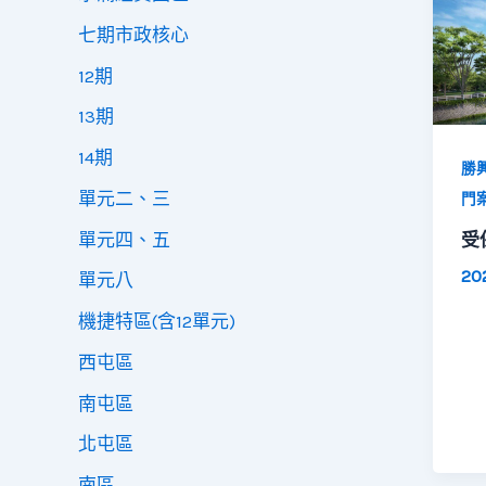
七期市政核心
12期
13期
14期
勝
單元二、三
門
單元四、五
受
20
單元八
機捷特區(含12單元)
西屯區
南屯區
北屯區
南區