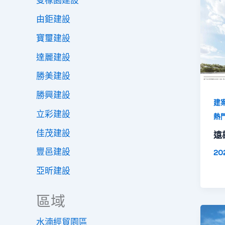
雙橡園建設
由鉅建設
寶璽建設
達麗建設
勝美建設
勝興建設
建
立彩建設
熱
佳茂建設
遠
豐邑建設
20
亞昕建設
區域
水湳經貿園區