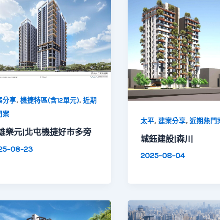
,
,
案分享
機捷特區(含12單元)
近期
門案
,
,
太平
建案分享
近期熱門
雄樂元|北屯機捷好市多旁
城鈺建設|森川
25-08-23
2025-08-04