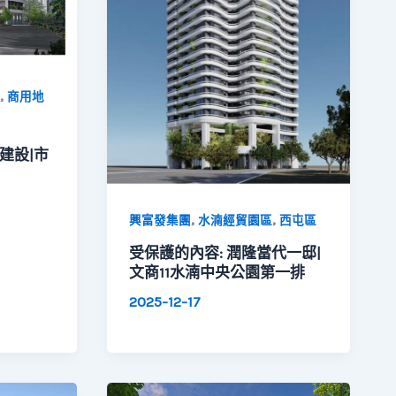
,
商用地
建設|市
,
,
興富發集團
水湳經貿園區
西屯區
受保護的內容: 潤隆當代一邸|
文商11水湳中央公園第一排
2025-12-17