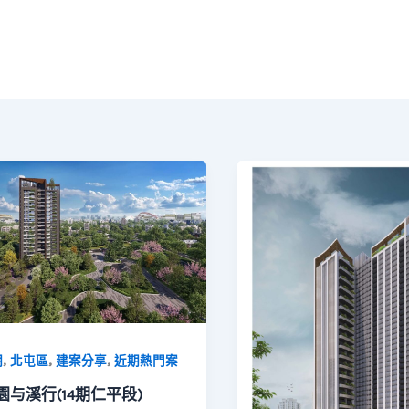
,
,
,
期
北屯區
建案分享
近期熱門案
園与溪行(14期仁平段)