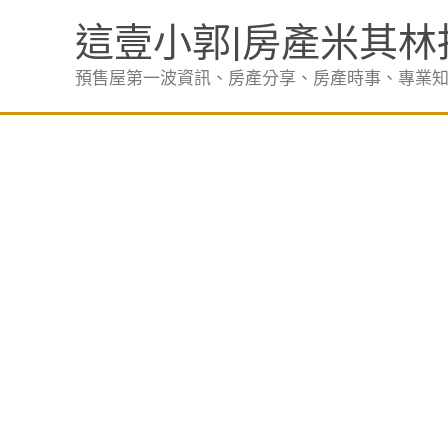
跳
這壹小郭|房產米其林
至
主
預售屋第一波資訊、房產分享、房產時事、專業
要
內
容