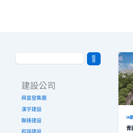
搜尋
搜
尋
建設公司
興富發集團
漢宇建設
14
聯臻建設
青
和瑞建設