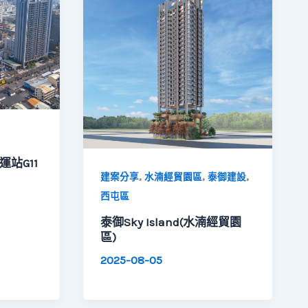
運站G11
,
,
,
建案分享
水湳經貿園區
泰御建設
西屯區
泰御Sky Island(水湳經貿園
區)
2025-08-05