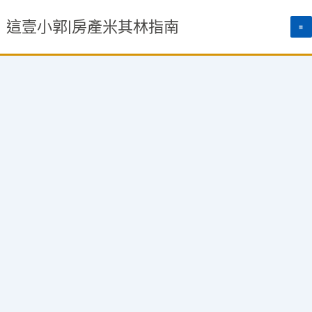
跳
這壹小郭|房產米其林指南
至
主
要
內
容