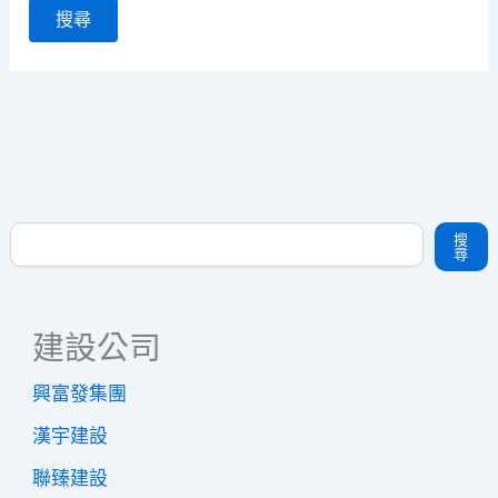
關
鍵
字:
搜尋
搜
尋
建設公司
興富發集團
漢宇建設
聯臻建設