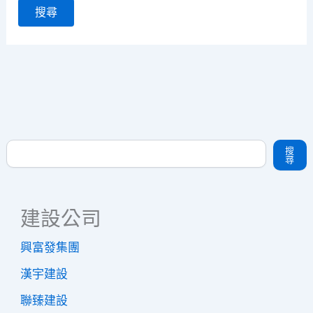
關
鍵
字:
搜尋
搜
尋
建設公司
興富發集團
漢宇建設
聯臻建設