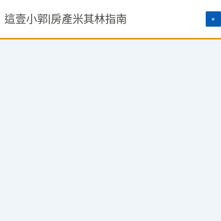
跳
這壹小郭|房產米其林指南
至
主
要
內
容